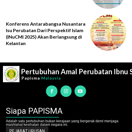
Konferens Antarabangsa Nusantara
Isu Perubatan Dari Perspektif Islam
(INuCMI 2025) Akan Berlangsung di
Kelantan
Pertubuhan Amal Perubatan Ibnu 
Papisma
Malaysia
Siapa PAPISMA
Adalah satu pertubuhan bukan kerajaan yang bergerak demi menjaga
mashlahat kesihatan dalam negara ini.
PEJABAT URUSAN