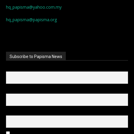
hq_papisma@yahoo.com.my
hq_papisma@papisma.org
Subscribe to Papisma News
First name
Last name
Email
I accept the privacy policy