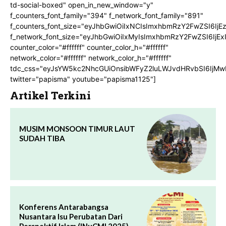
td-social-boxed" open_in_new_window="y"
f_counters_font_family="394" f_network_font_family="891"
f_counters_font_size="eyJhbGwiOiIxNCIsImxhbmRzY2FwZSI6IjE
f_network_font_size="eyJhbGwiOiIxMyIsImxhbmRzY2FwZSI6IjEx
counter_color="#ffffff" counter_color_h="#ffffff"
network_color="#ffffff" network_color_h="#ffffff"
tdc_css="eyJsYW5kc2NhcGUiOnsibWFyZ2luLWJvdHRvbSI6IjMw
twitter="papisma" youtube="papisma1125"]
Artikel Terkini
MUSIM MONSOON TIMUR LAUT
SUDAH TIBA
Konferens Antarabangsa
Nusantara Isu Perubatan Dari