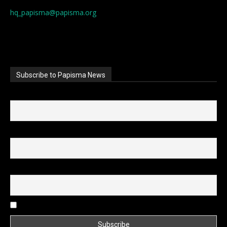
hq_papisma@papisma.org
Subscribe to Papisma News
First name
Last name
Email
I accept the privacy policy