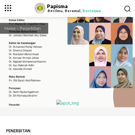
Papisma
Berilmu, Beramal,
Bertaqwa
Home
Penerbitan
PENERBITAN