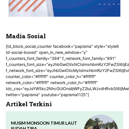
Madia Sosial
[td_block_social_counter facebook="papisma" style="style6
td-social-boxed" open_in_new_window="y"
f_counters_font_family="394" f_network_font_family="891"
f_counters_font_size="eyJhbGwiOiIxNCIsImxhbmRzY2FwZSI6IjE
f_network_font_size="eyJhbGwiOiIxMyIsImxhbmRzY2FwZSI6IjEx
counter_color="#ffffff" counter_color_h="#ffffff"
network_color="#ffffff" network_color_h="#ffffff"
tdc_css="eyJsYW5kc2NhcGUiOnsibWFyZ2luLWJvdHRvbSI6IjMw
twitter="papisma" youtube="papisma1125"]
Artikel Terkini
MUSIM MONSOON TIMUR LAUT
SUDAH TIBA