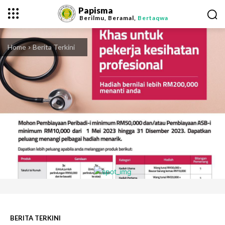
Papisma
Berilmu, Beramal,
Bertaqwa
Home
Berita Terkini
BERITA TERKINI