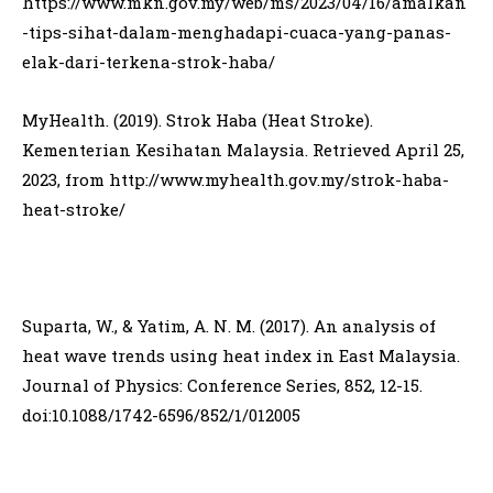
https://www.mkn.gov.my/web/ms/2023/04/16/amalkan
-tips-sihat-dalam-menghadapi-cuaca-yang-panas-
elak-dari-terkena-strok-haba/
MyHealth. (2019). Strok Haba (Heat Stroke).
Kementerian Kesihatan Malaysia. Retrieved April 25,
2023, from http://www.myhealth.gov.my/strok-haba-
heat-stroke/
Suparta, W., & Yatim, A. N. M. (2017). An analysis of
heat wave trends using heat index in East Malaysia.
Journal of Physics: Conference Series, 852, 12-15.
doi:10.1088/1742-6596/852/1/012005