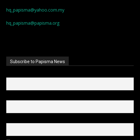
hq_papisma@yahoo.com.my
hq_papisma@papisma.org
Subscribe to Papisma News
First name
Last name
Email