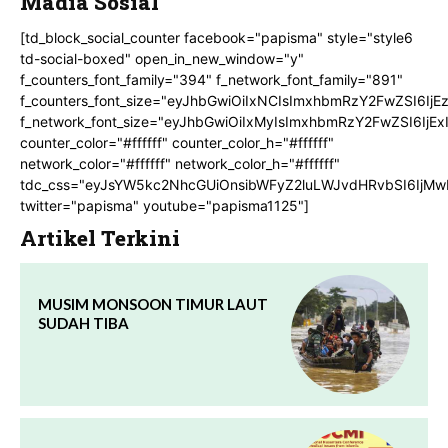
Madia Sosial
[td_block_social_counter facebook="papisma" style="style6
td-social-boxed" open_in_new_window="y"
f_counters_font_family="394" f_network_font_family="891"
f_counters_font_size="eyJhbGwiOiIxNCIsImxhbmRzY2FwZSI6IjE
f_network_font_size="eyJhbGwiOiIxMyIsImxhbmRzY2FwZSI6IjEx
counter_color="#ffffff" counter_color_h="#ffffff"
network_color="#ffffff" network_color_h="#ffffff"
tdc_css="eyJsYW5kc2NhcGUiOnsibWFyZ2luLWJvdHRvbSI6IjMw
twitter="papisma" youtube="papisma1125"]
Artikel Terkini
MUSIM MONSOON TIMUR LAUT
SUDAH TIBA