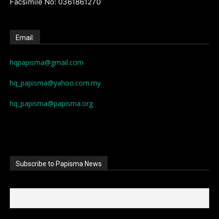
Facsimile No: 0361861270
Email:
hqpapisma@gmail.com
hq_papisma@yahoo.com.my
hq_papisma@papisma.org
Subscribe to Papisma News
First name
Last name