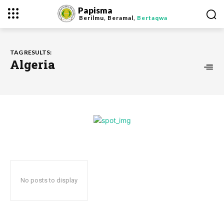
Papisma
Berilmu, Beramal,
Bertaqwa
TAG RESULTS:
Algeria
No posts to display