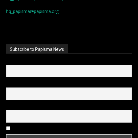
hq_papisma@papisma.org
Subscribe to Papisma News
First name
Last name
Email
I accept the privacy policy