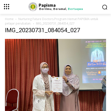
Papisma
Berilmu, Beramal,
Bertaqwa
Home
Nurturing Future Doctors.Program Hemat PAPISMA untuk
pelajar perubatan.
IMG_20230731_084054_027
IMG_20230731_084054_027