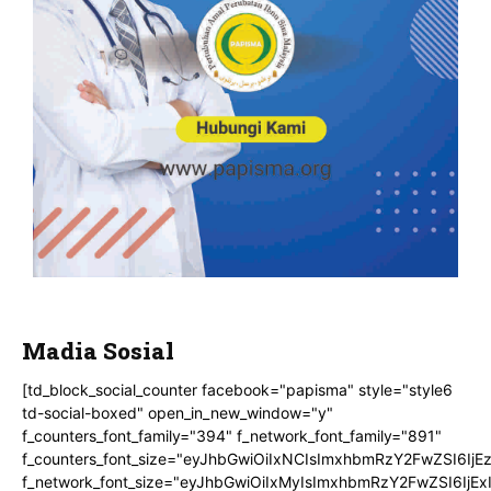
Madia Sosial
[td_block_social_counter facebook="papisma" style="style6
td-social-boxed" open_in_new_window="y"
f_counters_font_family="394" f_network_font_family="891"
f_counters_font_size="eyJhbGwiOiIxNCIsImxhbmRzY2FwZSI6IjE
f_network_font_size="eyJhbGwiOiIxMyIsImxhbmRzY2FwZSI6IjEx