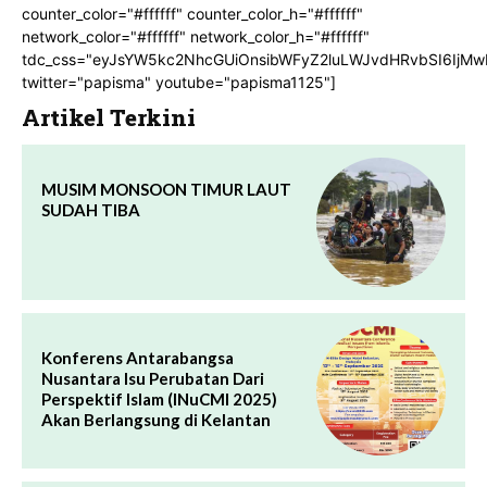
counter_color="#ffffff" counter_color_h="#ffffff"
network_color="#ffffff" network_color_h="#ffffff"
tdc_css="eyJsYW5kc2NhcGUiOnsibWFyZ2luLWJvdHRvbSI6IjMw
twitter="papisma" youtube="papisma1125"]
Artikel Terkini
MUSIM MONSOON TIMUR LAUT
SUDAH TIBA
Konferens Antarabangsa
Nusantara Isu Perubatan Dari
Perspektif Islam (INuCMI 2025)
Akan Berlangsung di Kelantan