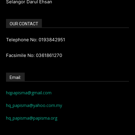
Selangor Darul Ehsan
OUR CONTACT
Telephone No: 0193842951
Facsimile No: 0361861270
Email:
hqpapisma@gmail.com
hq_papisma@yahoo.com.my
hq_papisma@papisma.org