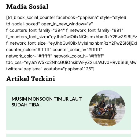
Madia Sosial
[td_block_social_counter facebook="papisma" style="style6
td-social-boxed" open_in_new_window="y"
f_counters_font_family="394" f_network_font_family="891"
f_counters_font_size="eyJhbGwiOiIxNCIsImxhbmRzY2FwZSI6IjE
f_network_font_size="eyJhbGwiOiIxMyIsImxhbmRzY2FwZSI6IjEx
counter_color="#ffffff" counter_color_h="#ffffff"
network_color="#ffffff" network_color_h="#ffffff"
tdc_css="eyJsYW5kc2NhcGUiOnsibWFyZ2luLWJvdHRvbSI6IjMw
twitter="papisma" youtube="papisma1125"]
Artikel Terkini
MUSIM MONSOON TIMUR LAUT
SUDAH TIBA