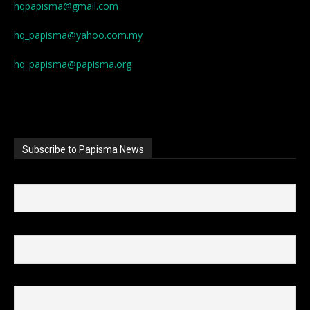
hqpapisma@gmail.com
hq_papisma@yahoo.com.my
hq_papisma@papisma.org
Subscribe to Papisma News
First name
Last name
Email