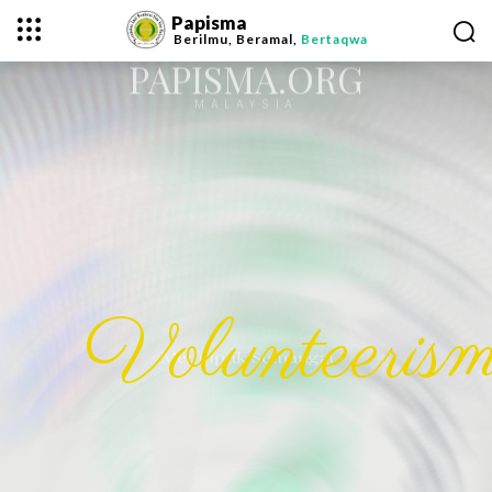
Papisma
Berilmu, Beramal,
Bertaqwa
PAPISMA.ORG
MALAYSIA
Volunteeris
Memupuk Semangat